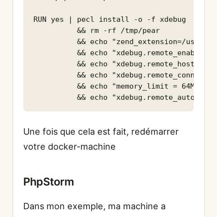
RUN yes | pecl install -o -f xdebug 

          && rm -rf /tmp/pear 

          && echo "zend_extension=/usr/loc
          && echo "xdebug.remote_enable=on
          && echo "xdebug.remote_host=10.1
          && echo "xdebug.remote_connect_b
          && echo "memory_limit = 64M" > /
          && echo "xdebug.remote_autostart
Une fois que cela est fait, redémarrer
votre docker-machine
PhpStorm
Dans mon exemple, ma machine a