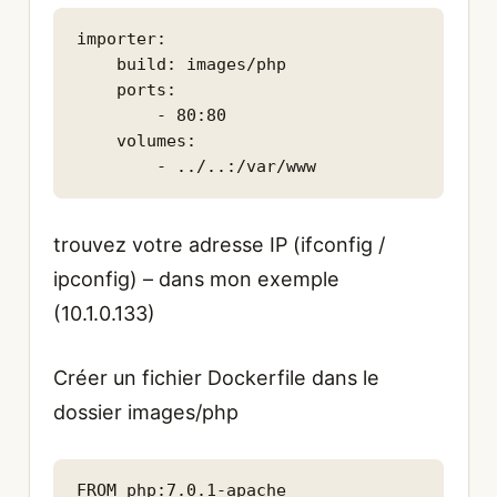
importer:

    build: images/php

    ports:

        - 80:80

    volumes:

        - ../..:/var/www
trouvez votre adresse IP (ifconfig /
ipconfig) – dans mon exemple
(10.1.0.133)
Créer un fichier Dockerfile dans le
dossier images/php
FROM php:7.0.1-apache
