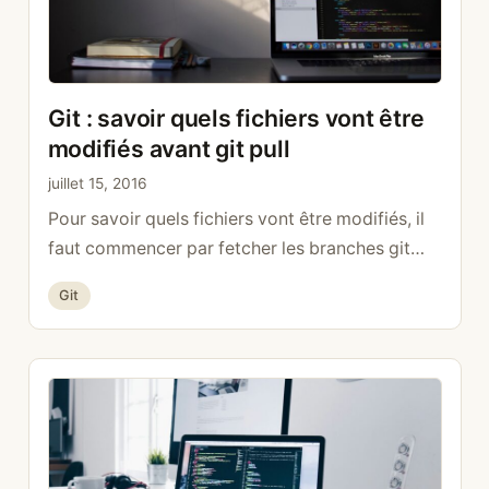
Git : savoir quels fichiers vont être
modifiés avant git pull
juillet 15, 2016
Pour savoir quels fichiers vont être modifiés, il
faut commencer par fetcher les branches git
fetch ensuite pour voir les fichiers git log -p
Catégories
Git
HEAD..origin et les différences (trois points et
non deux) git diff HEAD…origin