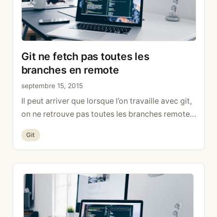
Git ne fetch pas toutes les
branches en remote
septembre 15, 2015
Il peut arriver que lorsque l’on travaille avec git,
on ne retrouve pas toutes les branches remote.
Même après avoir utilisé git fetch, celles-ci
Catégories
Git
n’apparaissent pas. git fetch il est fort probable
que l’origine du fetch soit fausse. On peut voir
par exemple qu’ici seule la branche master est
actualisée. $ git config –get remote.origin.fetch
…
Lire la suite