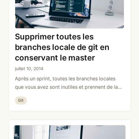
Supprimer toutes les
branches locale de git en
conservant le master
juillet 10, 2014
Après un sprint, toutes les branches locales
que vous avez sont inutiles et prennent de la
place. Ci-dessous une petite commande pour
Catégories
Git
les supprimer (excepté master) git branch |
grep -v « master » | xargs git branch -D