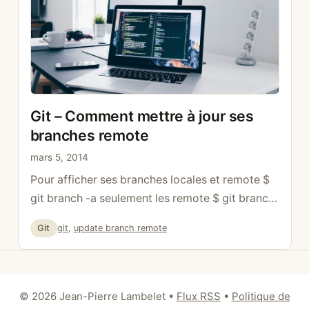
Git – Comment mettre à jour ses
branches remote
mars 5, 2014
Pour afficher ses branches locales et remote $
git branch -a seulement les remote $ git branch
-r Pour que la liste soit mise à jour vous pouvez
Catégories
Étiquettes
Git
git
,
update branch remote
utiliser $ git remote update $ git remote prune
origin
© 2026 Jean-Pierre Lambelet
•
Flux RSS
•
Politique de