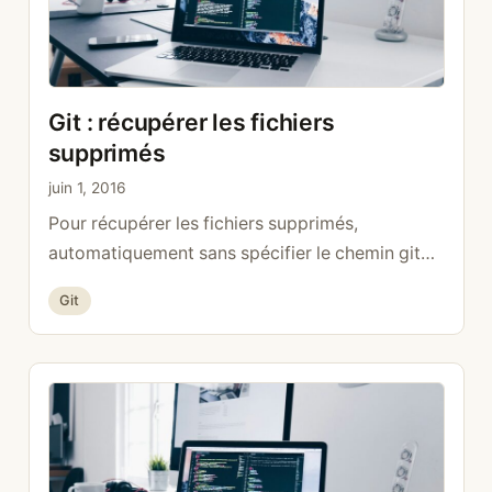
Git : récupérer les fichiers
supprimés
juin 1, 2016
Pour récupérer les fichiers supprimés,
automatiquement sans spécifier le chemin git
ls-files -d | xargs git checkout —
Catégories
Git