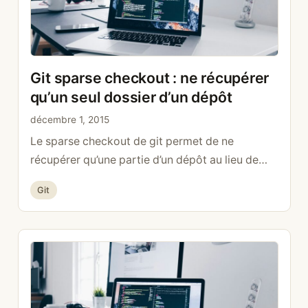
Git sparse checkout : ne récupérer
qu’un seul dossier d’un dépôt
décembre 1, 2015
Le sparse checkout de git permet de ne
récupérer qu’une partie d’un dépôt au lieu de
tout son contenu. C’est très pratique quand un
Catégories
Git
dépôt est volumineux et que vous n’avez besoin
que d’un ou deux dossiers. La méthode moderne
(git 2.25 et plus) Depuis git 2.25, une
commande dédiée git sparse-checkout rend
l’opération bien …
Lire la suite