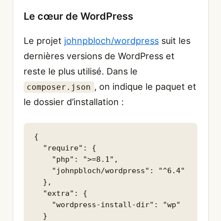
Le cœur de WordPress
Le projet
johnpbloch/wordpress
suit les
dernières versions de WordPress et
reste le plus utilisé. Dans le
, on indique le paquet et
composer.json
le dossier d’installation :
{

  "require": {

    "php": ">=8.1",

    "johnpbloch/wordpress": "^6.4"

  },

  "extra": {

    "wordpress-install-dir": "wp"

  }
