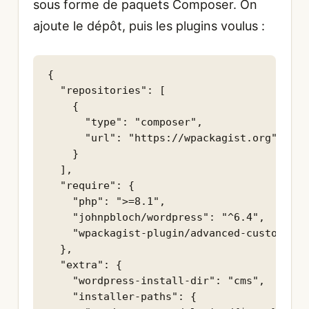
sous forme de paquets Composer. On
ajoute le dépôt, puis les plugins voulus :
{

  "repositories": [

    {

      "type": "composer",

      "url": "https://wpackagist.org"

    }

  ],

  "require": {

    "php": ">=8.1",

    "johnpbloch/wordpress": "^6.4",

    "wpackagist-plugin/advanced-custom-fie
  },

  "extra": {

    "wordpress-install-dir": "cms",

    "installer-paths": {
