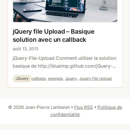
jQuery file Upload – Basique
solution avec un callback
août 13, 2013
jQuery-File-Upload Comment utiliser la solution
basique de http://blueimp.github.com/jQuery-
File-Upload/ et faire en sorte qu’elle fonctionne
Catégories
Étiquettes
JQuery
callback
,
exemple
,
Jquery
,
Jquery File Upload
pour tous les navigateurs (spéciale dédicace à
Internet Explorer). La version basique a
l’avantage de ne pas être surchargée de
librairies et surtout d’être beaucoup plus simple
© 2026 Jean-Pierre Lambelet
•
Flux RSS
•
Politique de
à importer dans un site web déjà créé. Librairies
confidentialité
Mise en place Pour commencer, …
Lire la suite