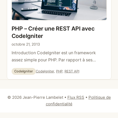
PHP – Créer une REST API avec
CodeIgniter
octobre 21, 2013
Introduction CodeIgniter est un framework
assez simple pour PHP. Par rapport à ses
grands frères tels que Zend ou Yii, il a l’avantage
Catégories
Étiquettes
CodeIgniter
CodeIgniter
,
PHP
,
REST API
d’être petit et très simple à prendre en main.
Pour moi, actuellement le meilleur pour des
petits projets tels que créer une REST-API.
Installation Pour commencer, aller télécharger la
© 2026 Jean-Pierre Lambelet
•
Flux RSS
•
Politique de
version officielle sur …
Lire la suite
confidentialité