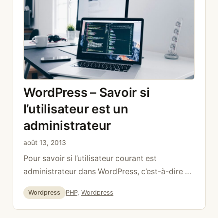
WordPress – Savoir si
l’utilisateur est un
administrateur
août 13, 2013
Pour savoir si l’utilisateur courant est
administrateur dans WordPress, c’est-à-dire s’il
a le droit de configurer des options: if( !
Catégories
Étiquettes
Wordpress
PHP
,
Wordpress
current_user_can( ‘manage_options’ ) ) { echo
« You are not admin »; } else { echo « You are