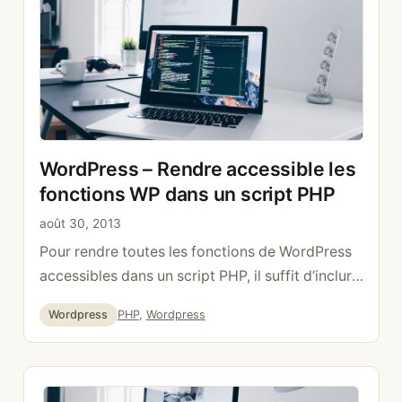
WP_Query( $args ); // …
Lire la suite
WordPress – Rendre accessible les
fonctions WP dans un script PHP
août 30, 2013
Pour rendre toutes les fonctions de WordPress
accessibles dans un script PHP, il suffit d’inclure
wp-load.php require_once(‘../wp-load.php’);
Catégories
Étiquettes
Wordpress
PHP
,
Wordpress
pour tester, on peut par exemple afficher la
version de WordPress $blog_info =
get_bloginfo(‘version’); print_r($blog_info);