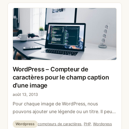
an admin »; }
WordPress – Compteur de
caractères pour le champ caption
d’une image
août 13, 2013
Pour chaque image de WordPress, nous
pouvons ajouter une légende ou un titre. Il peut
être utile d’y ajouter un compteur. Pour ce faire,
Catégories
Étiquettes
Wordpress
compteurs de caractères
,
PHP
,
Wordpress
il faut utiliser les deux hooks admin_head-