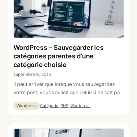
WordPress – Sauvegarder les
catégories parentes d’une
catégorie choisie
septembre 9, 2013
Il peut arriver que lorsque vous sauvegardez
votre post, vous vouliez que celui-ci ne soit pas
uniquement considéré dans la catégorie choisie
Catégories
Étiquettes
Wordpress
Catégorie
,
PHP
,
Wordpress
mais aussi dans la catégorie parente de celle-ci.
Par exemple, vous avez les catégories
suivantes: – Auto – – BMW – – Audi En
sélectionnant Audi vous voulez aussi