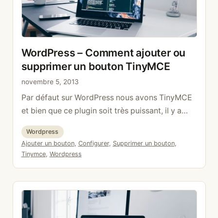
WordPress – Comment ajouter ou
supprimer un bouton TinyMCE
novembre 5, 2013
Par défaut sur WordPress nous avons TinyMCE
et bien que ce plugin soit très puissant, il y a
beaucoup trop de boutons. Heureusement avec
Catégories
Wordpress
quelques lignes de code, il est possible de le
Étiquettes
Ajouter un bouton
,
Configurer
,
Supprimer un bouton
,
configurer. Dans le fichier functions.php de
Tinymce
,
Wordpress
votre thème ou dans votre plugin, utiliser le
hook de la manière suivante: function
configure_mce( $init …
Lire la suite