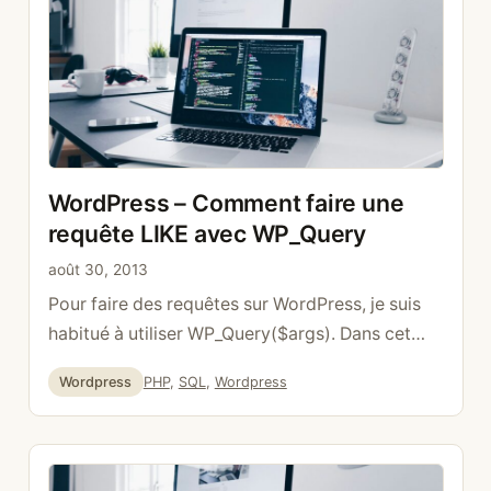
automatiquement avoir la catégorie …
Lire la
suite
WordPress – Comment faire une
requête LIKE avec WP_Query
août 30, 2013
Pour faire des requêtes sur WordPress, je suis
habitué à utiliser WP_Query($args). Dans cet
exemple, il est question d’ajouter un LIKE =
Catégories
Étiquettes
Wordpress
PHP
,
SQL
,
Wordpress
« %title% » dans notre requête. Ici une simple
requête qui ajoute dans l’array a_response_array
tous nos posts: $args = array( ‘post_status’ =>
‘publish’, ); // The Query $query = new