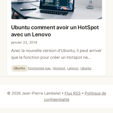
Ubuntu comment avoir un HotSpot
avec un Lenovo
janvier 23, 2014
Avec la nouvelle version d’Ubuntu, il peut arriver
que la fonction pour créer un Hotspot ne
fonctionne pas parfaitement sur un ordinateur
Catégories
Étiquettes
Ubuntu
fonctionne pas
,
Hotspot
,
Lenovo
,
Ubuntu
de type Lenovo. La solution est d’utiliser ap-
hotspot. sudo add-apt-repository
ppa:nilarimogard/webupd8 sudo apt-get
update sudo apt-get install ap-hotspot Pour
© 2026 Jean-Pierre Lambelet
•
Flux RSS
•
Politique de
démarrer ou stopper ap-hotspot sudo ap-
confidentialité
hotspot start sudo ap-hotspot stop Pour
configurer sudo ap-hotspot …
Lire la suite