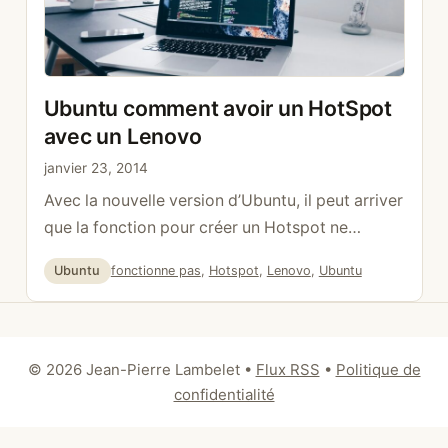
Ubuntu comment avoir un HotSpot
avec un Lenovo
janvier 23, 2014
Avec la nouvelle version d’Ubuntu, il peut arriver
que la fonction pour créer un Hotspot ne
fonctionne pas parfaitement sur un ordinateur
Catégories
Étiquettes
Ubuntu
fonctionne pas
,
Hotspot
,
Lenovo
,
Ubuntu
de type Lenovo. La solution est d’utiliser ap-
hotspot. sudo add-apt-repository
ppa:nilarimogard/webupd8 sudo apt-get
update sudo apt-get install ap-hotspot Pour
© 2026 Jean-Pierre Lambelet
•
Flux RSS
•
Politique de
démarrer ou stopper ap-hotspot sudo ap-
confidentialité
hotspot start sudo ap-hotspot stop Pour
configurer sudo ap-hotspot …
Lire la suite