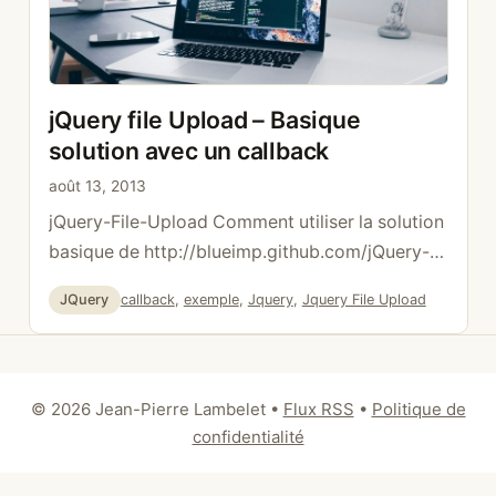
jQuery file Upload – Basique
solution avec un callback
août 13, 2013
jQuery-File-Upload Comment utiliser la solution
basique de http://blueimp.github.com/jQuery-
File-Upload/ et faire en sorte qu’elle fonctionne
Catégories
Étiquettes
JQuery
callback
,
exemple
,
Jquery
,
Jquery File Upload
pour tous les navigateurs (spéciale dédicace à
Internet Explorer). La version basique a
l’avantage de ne pas être surchargée de
librairies et surtout d’être beaucoup plus simple
© 2026 Jean-Pierre Lambelet
•
Flux RSS
•
Politique de
à importer dans un site web déjà créé. Librairies
confidentialité
Mise en place Pour commencer, …
Lire la suite