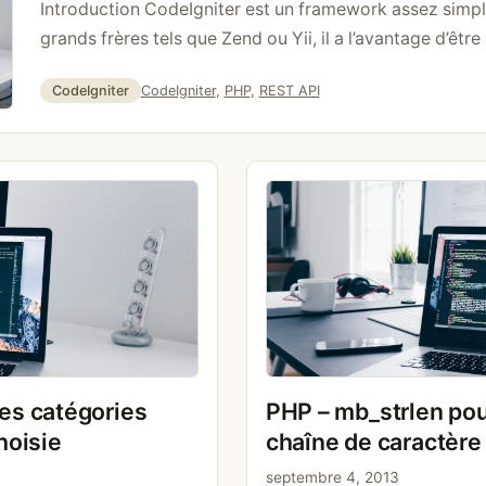
Introduction CodeIgniter est un framework assez simpl
grands frères tels que Zend ou Yii, il a l’avantage d’être
main. Pour moi, actuellement le meilleur pour des petit
Catégories
Étiquettes
CodeIgniter
CodeIgniter
,
PHP
,
REST API
API. Installation Pour commencer, aller télécharger la ve
es catégories
PHP – mb_strlen pour
hoisie
chaîne de caractère 
septembre 4, 2013