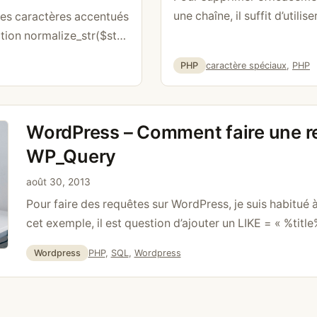
une chaîne, il suffit d’util
les caractères accentués
$string = preg_replace(‘/[^a
tion normalize_str($str)
 ‘đ’=>’dj’, ‘Ž’=>’Z’, ‘ž’=>’z’,
Catégories
Étiquettes
PHP
caractère spéciaux
,
PHP
>’A’, ‘Â’=>’A’, ‘Ã’=>’A’, ‘Ä’=>’AE’,
’E’, ‘Ë’=>’E’, ‘Ì’=>’I’, ‘Í’=>’I’,
Ô’=>’O’, ‘Õ’=>’O’, ‘Ö’=>’OE’,
WordPress – Comment faire une r
UE’, …
Lire la suite
WP_Query
août 30, 2013
Pour faire des requêtes sur WordPress, je suis habitué 
cet exemple, il est question d’ajouter un LIKE = « %title
simple requête qui ajoute dans l’array a_response_arra
Catégories
Étiquettes
Wordpress
PHP
,
SQL
,
Wordpress
‘post_status’ => ‘publish’, ); // The Query $query = new
suite