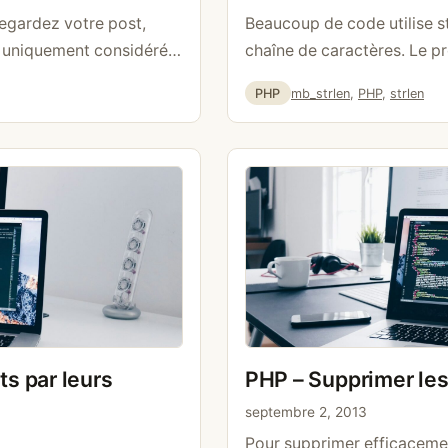
vegardez votre post,
Beaucoup de code utilise str
as uniquement considéré
chaîne de caractères. Le pr
 dans la catégorie
nombre d’octets, pas le no
Catégories
Étiquettes
PHP
mb_strlen
,
PHP
,
strlen
us avez les catégories
chaîne contient des lettres
n sélectionnant Audi
résultat est faux. Le probl
avoir la catégorie …
Lire
caractère comme « é » occ
s par leurs
PHP – Supprimer les
s
septembre 2, 2013
Pour supprimer efficaceme