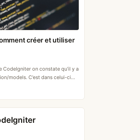
omment créer et utiliser
e CodeIgniter on constate qu’il y a
on/models. C’est dans celui-ci
e modèle. Pour qu’un modèle soit
t étendre CI_Model. class
el { function __construct(){ //
parent::__construct(); $this-
deIgniter
ion getAllScores(){ $query =
T …
Lire la suite