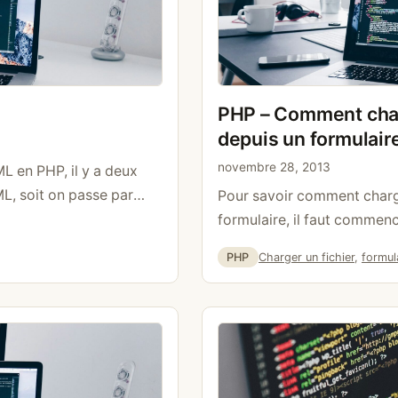
PHP – Comment char
depuis un formulair
novembre 28, 2013
ML en PHP, il y a deux
XML, soit on passe par
Pour savoir comment charge
iterai plus
formulaire, il faut commen
arger un fichier, il
formulaire. Il est obligatoir
Catégories
Étiquettes
PHP
Charger un fichier
,
formul
l_load_file $xml =
que l’enctype multipart/fo
t ainsi, vous récupérez
les données nécessaires. E
ire la suite
données, il faut utiliser $_F
cela, on récupère différen