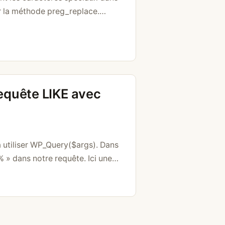
iser la méthode preg_replace.
-zA-Z0-9]/s’, », $string);
equête LIKE avec
à utiliser WP_Query($args). Dans
% » dans notre requête. Ici une
y tous nos posts: $args = array(
 WP_Query( $args ); // …
Lire la