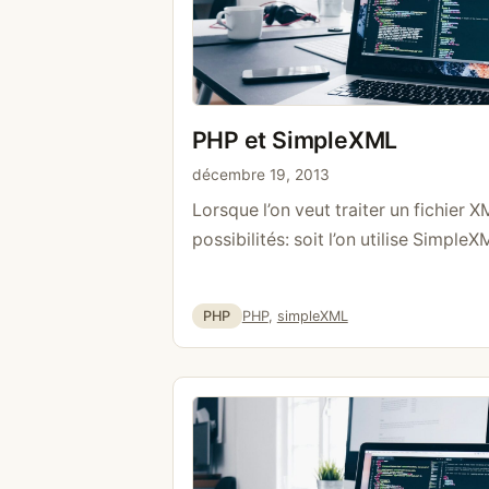
PHP et SimpleXML
décembre 19, 2013
Lorsque l’on veut traiter un fichier X
possibilités: soit l’on utilise Simple
DOMDocument. Dans cet article je tra
spécifiquement de SimpleXML. Pour ch
Catégories
Étiquettes
PHP
PHP
,
simpleXML
suffit d’utiliser la méthode simplexm
simplexml_load_file($file); En faisan
un SimpleXMLElement. Si le XML …
L