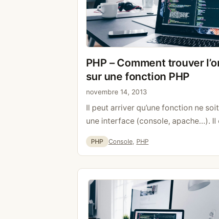
PHP – Comment trouver l’or
sur une fonction PHP
novembre 14, 2013
Il peut arriver qu’une fonction ne so
une interface (console, apache…). Il 
retourne exactement ce que nous ch
Catégories
Étiquettes
PHP
Console
,
PHP
suivant, nous cherchons à savoir si l’
console. if (php_sapi_name()!= »cli 
http://www.sadtrombone.com/ »); die