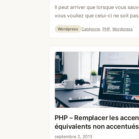
Il peut arriver que lorsque vous sau
vous vouliez que celui-ci ne soit p
dans la catégorie choisie mais aussi
Catégories
Étiquettes
Wordpress
Catégorie
,
PHP
,
Wordpress
parente de celle-ci. Par exemple, vo
suivantes: – Auto – – BMW – – Audi E
vous voulez aussi automatiquement 
la suite
PHP – Remplacer les accent
équivalents non accentué
septembre 2, 2013