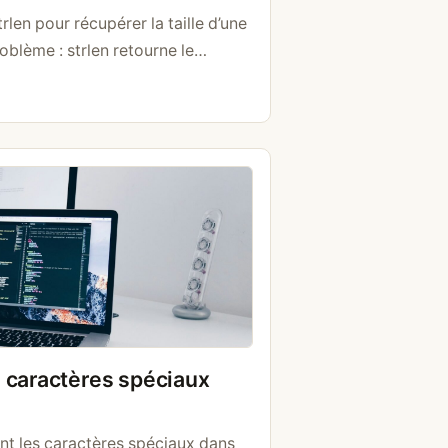
len pour récupérer la taille d’une
oblème : strlen retourne le
mbre de caractères. Dès qu’une
 accentuées ou des emojis, le
ème avec strlen En UTF-8, un
upe deux octets. …
Lire la suite
 caractères spéciaux
nt les caractères spéciaux dans