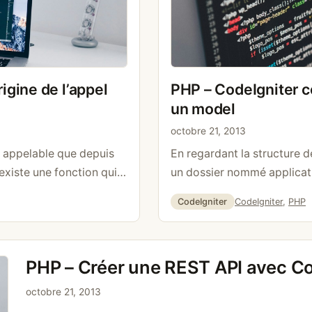
igine de l’appel
PHP – CodeIgniter c
un model
octobre 21, 2013
it appelable que depuis
En regardant la structure d
existe une fonction qui
un dossier nommé applicati
erchons. Dans l’exemple
que nous allons créer notr
Catégories
Étiquettes
CodeIgniter
CodeIgniter
,
PHP
appel vient bien de la
utilisable comme tel, il doi
») { header(« Location:
ScoresModel extends CI_Mod
(); }
Call the Model constructor 
PHP – Créer une REST API avec Co
>load->database(); } funct
$this->db->query(‘SELEC
octobre 21, 2013