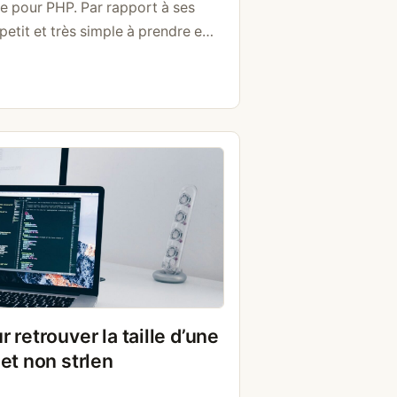
e pour PHP. Par rapport à ses
 petit et très simple à prendre en
s projets tels que créer une REST-
rsion officielle sur …
Lire la suite
 retrouver la taille d’une
et non strlen