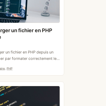
ger un fichier en PHP
e
r un fichier en PHP depuis un
cer par formater correctement le
e d’utiliser la méthode post ainsi
aire
,
PHP
rm-data, sinon PHP ne recevra pas
n PHP, pour récupérer les
ILES. print_r($_FILES); en faisant
tes …
Lire la suite