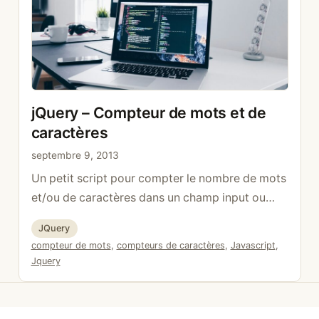
jQuery – Compteur de mots et de
caractères
septembre 9, 2013
Un petit script pour compter le nombre de mots
et/ou de caractères dans un champ input ou
textarea <input id= »text » name= »text »
Catégories
JQuery
type= »text » /> <span id= »count »>
Étiquettes
compteur de mots
,
compteurs de caractères
,
Javascript
,
</span> »; On place le script dans la fonction
Jquery
ready de jQuery pour être sûr que le HTML a
bien été complètement chargé. <script>
$(document).ready(function() {