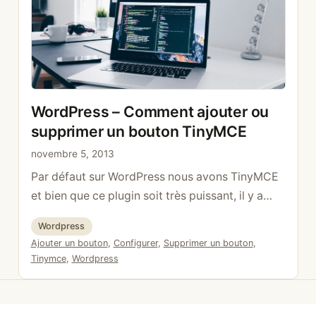
WordPress – Comment ajouter ou
supprimer un bouton TinyMCE
novembre 5, 2013
Par défaut sur WordPress nous avons TinyMCE
et bien que ce plugin soit très puissant, il y a
beaucoup trop de boutons. Heureusement avec
Catégories
Wordpress
quelques lignes de code, il est possible de le
Étiquettes
Ajouter un bouton
,
Configurer
,
Supprimer un bouton
,
configurer. Dans le fichier functions.php de
Tinymce
,
Wordpress
votre thème ou dans votre plugin, utiliser le
hook de la manière suivante: function
configure_mce( $init …
Lire la suite