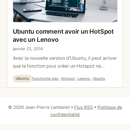
Ubuntu comment avoir un HotSpot
avec un Lenovo
janvier 23, 2014
Avec la nouvelle version d’Ubuntu, il peut arriver
que la fonction pour créer un Hotspot ne
fonctionne pas parfaitement sur un ordinateur
Catégories
Étiquettes
Ubuntu
fonctionne pas
,
Hotspot
,
Lenovo
,
Ubuntu
de type Lenovo. La solution est d’utiliser ap-
hotspot. sudo add-apt-repository
ppa:nilarimogard/webupd8 sudo apt-get
update sudo apt-get install ap-hotspot Pour
© 2026 Jean-Pierre Lambelet
•
Flux RSS
•
Politique de
démarrer ou stopper ap-hotspot sudo ap-
confidentialité
hotspot start sudo ap-hotspot stop Pour
configurer sudo ap-hotspot …
Lire la suite