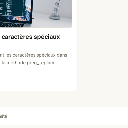
 caractères spéciaux
nt les caractères spéciaux dans
iser la méthode preg_replace.
-zA-Z0-9]/s’, », $string);
lité