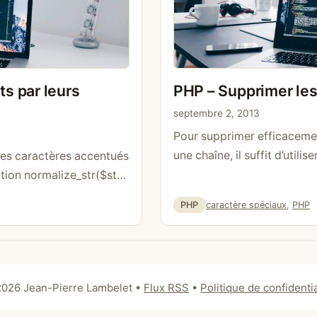
s par leurs
PHP – Supprimer les
s
septembre 2, 2013
Pour supprimer efficaceme
une chaîne, il suffit d’util
les caractères accentués
$string = preg_replace(‘/[^a
tion normalize_str($str)
 ‘đ’=>’dj’, ‘Ž’=>’Z’, ‘ž’=>’z’,
Catégories
Étiquettes
PHP
caractère spéciaux
,
PHP
>’A’, ‘Â’=>’A’, ‘Ã’=>’A’, ‘Ä’=>’AE’,
’E’, ‘Ë’=>’E’, ‘Ì’=>’I’, ‘Í’=>’I’,
Ô’=>’O’, ‘Õ’=>’O’, ‘Ö’=>’OE’,
UE’, …
Lire la suite
026 Jean-Pierre Lambelet
•
Flux RSS
•
Politique de confidentia