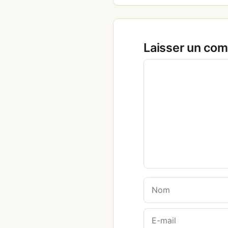
Laisser un co
Commentaire
Nom
E-
mail