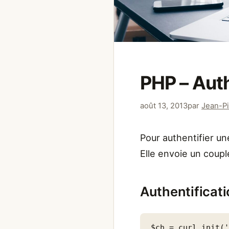
PHP – Aut
août 13, 2013
par
Jean-Pi
Pour authentifier un
Elle envoie un coupl
Authentificat
$ch = curl_init('