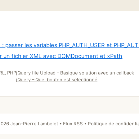
x : passer les variables PHP_AUTH_USER et PHP_A
er un fichier XML avec DOMDocument et xPath
RL
,
PHP
jQuery file Upload – Basique solution avec un callback
jQuery – Quel bouton est selectionné
026 Jean-Pierre Lambelet
•
Flux RSS
•
Politique de confidentia