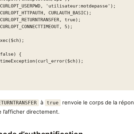
CURLOPT_USERPWD, 'utilisateur:motdepasse');

CURLOPT_HTTPAUTH, CURLAUTH_BASIC);

CURLOPT_RETURNTRANSFER, true);

CURLOPT_CONNECTTIMEOUT, 5);

xec($ch);

false) {

timeException(curl_error($ch));

à
renvoie le corps de la répo
ETURNTRANSFER
true
e l’afficher directement.