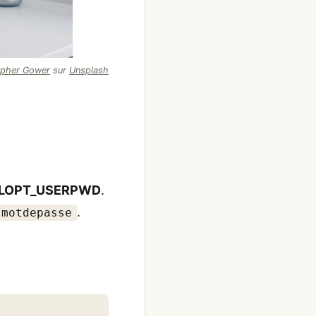
opher Gower
sur
Unsplash
LOPT_USERPWD
.
.
:motdepasse