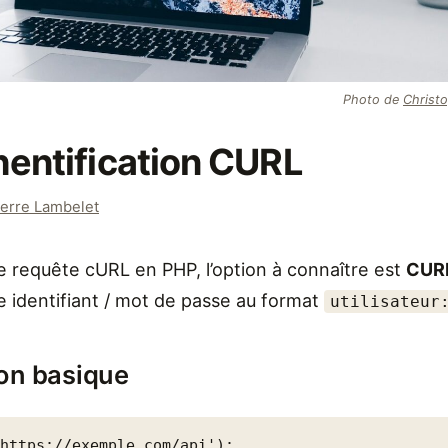
Photo de
Christ
hentification CURL
erre Lambelet
e requête cURL en PHP, l’option à connaître est
CUR
e identifiant / mot de passe au format
utilisateur
ion basique
https://exemple.com/api');
