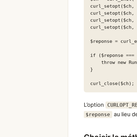
curl_setopt($ch, 
curl_setopt($ch, 
curl_setopt($ch, 
curl_setopt($ch, 
$reponse = curl_e
if ($reponse === 
    throw new Run
}

curl_close($ch);
L’option
CURLOPT_R
au lieu d
$reponse