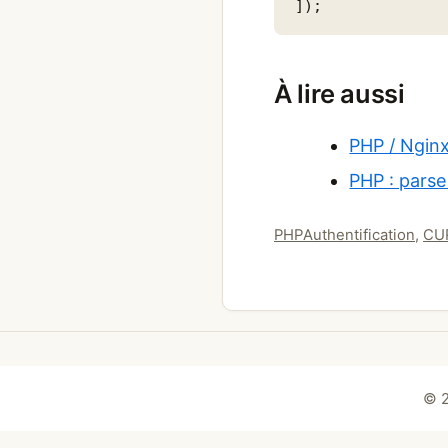
]);
À lire aussi
PHP / Ngin
PHP : pars
Catégories
Étiquettes
PHP
Authentification
,
CU
© 2