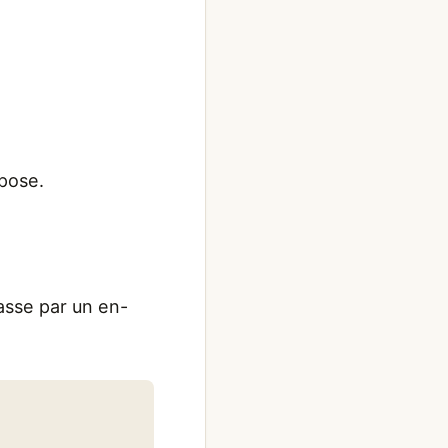
opose.
passe par un en-