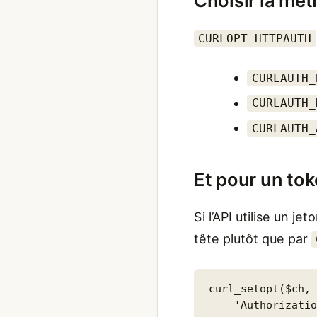
Choisir la mét
CURLOPT_HTTPAUTH
CURLAUTH_
CURLAUTH_
CURLAUTH_
Et pour un tok
Si l’API utilise un j
tête plutôt que par
curl_setopt($ch, 
    'Authorizatio