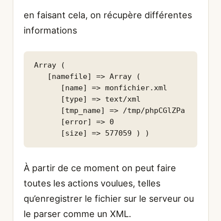
en faisant cela, on récupère différentes
informations
Array ( 

   [namefile] => Array ( 

      [name] => monfichier.xml 

      [type] => text/xml 

      [tmp_name] => /tmp/phpCGlZPa 

      [error] => 0 

À partir de ce moment on peut faire
toutes les actions voulues, telles
qu’enregistrer le fichier sur le serveur ou
le parser comme un XML.