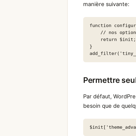
manière suivante:
function configur
    // nos option
    return $init;
}

add_filter('tiny
Permettre seu
Par défaut, WordPre
besoin que de quelq
$init['theme_adv