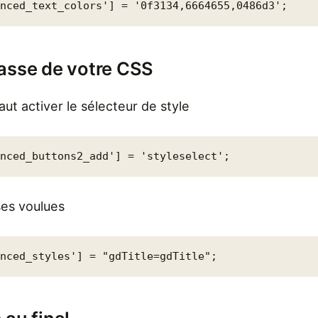
anced_text_colors'] = '0f3134,6664655,0486d3';
lasse de votre CSS
ut activer le sélecteur de style
anced_buttons2_add'] = 'styleselect';
ses voulues
anced_styles'] = "gdTitle=gdTitle";