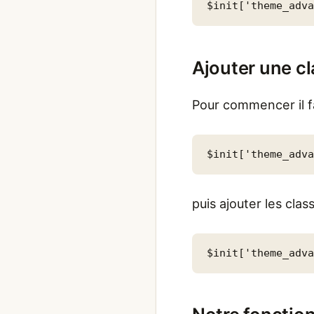
$init['theme_adv
Ajouter une c
Pour commencer il fa
$init['theme_adv
puis ajouter les clas
$init['theme_adv