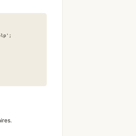
lp';

ires.