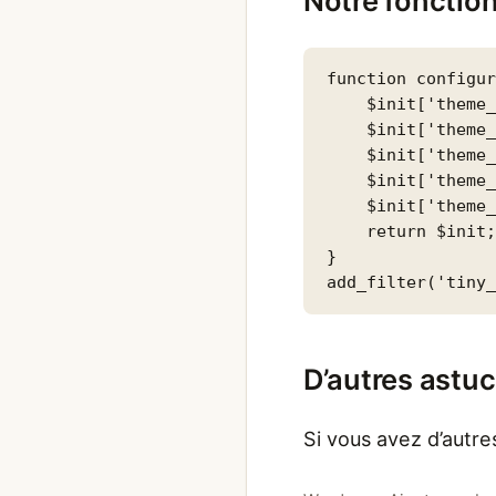
Notre fonction
function configur
    $init['theme_
    $init['theme_
    $init['theme_
    $init['theme_
    $init['theme_
    return $init;
}

add_filter('tiny
D’autres astu
Si vous avez d’autres