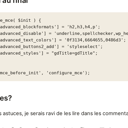
 au final
e_mce( $init ) {

advanced_blockformats'] = 'h2,h3,h4,p';

advanced_disable'] = 'underline,spellchecker,wp_he
advanced_text_colors'] = '0f3134,6664655,0486d3';

advanced_buttons2_add'] = 'styleselect';

advanced_styles'] = "gdTitle=gdTitle";



_mce_before_init', 'configure_mce');
ces?
 astuces, je serais ravi de les lire dans les commenta