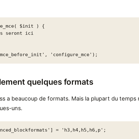
e_mce( $init ) {

s seront ici



_mce_before_init', 'configure_mce');
lement quelques formats
ss a beaucoup de formats. Mais la plupart du temps 
ues-uns.
anced_blockformats'] = 'h3,h4,h5,h6,p';