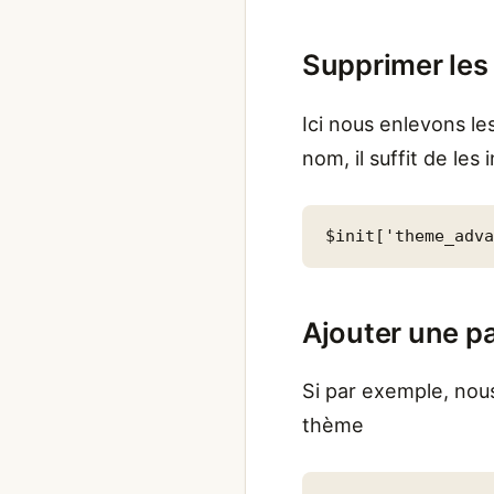
Supprimer les 
Ici nous enlevons le
nom, il suffit de les i
$init['theme_adv
Ajouter une pa
Si par exemple, nou
thème