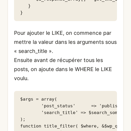
   }

Pour ajouter le LIKE, on commence par
mettre la valeur dans les arguments sous
« search_title ».
Ensuite avant de récupérer tous les
posts, on ajoute dans le WHERE le LIKE
voulu.
$args = array(

        'post_status'      => 'publish',

        'search_title' => $search_something
);

function title_filter( $where, &$wp_query )