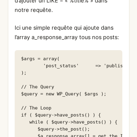
d’ajouter un LIKE = « %title% » dans
notre requête.
Ici une simple requête qui ajoute dans
l’array a_response_array tous nos posts:
$args = array(

       	'post_status'      => 'publish',

);

// The Query

$query = new WP_Query( $args );

// The Loop

if ( $query->have_posts() ) {

   while ( $query->have_posts() ) {

      $query->the_post();

      $a_response_array[] = get_the_ID() .