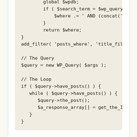
        global $wpdb;

        if ( $search_term = $wp_query->get
            $where .= ' AND (concat(' . $w
        }

        return $where;

}

add_filter( 'posts_where', 'title_filter',
// The Query

$query = new WP_Query( $args );

// The Loop

if ( $query->have_posts() ) {

   while ( $query->have_posts() ) {

      $query->the_post();

      $a_response_array[] = get_the_ID() .
   }
