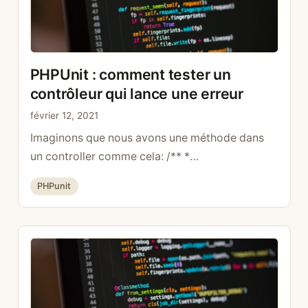
PHPUnit : comment tester un
contrôleur qui lance une erreur
février 12, 2021
Imaginons que nous avons une méthode dans
un controller comme cela: /** *
@Route(path= »/add », name= »add »,
Catégories
PHPunit
methods={« POST »}) */ public function
add(Request $request,): Response { throw new
BadRequestHttpException(‘Error’); } Pour tester
que l’exception est bien levée il suffit d’écrire
ceci public function testList(): void { $this-
>expectException(BadRequestHttpException::
class); $client = self::createClient(); $client-