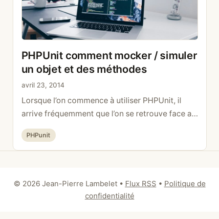
>setValue($basket,’abc’); Ainsi la valeur de
sessionId dans notre Mock sera ‘abc’.
PHPUnit comment mocker / simuler
un objet et des méthodes
avril 23, 2014
Lorsque l’on commence à utiliser PHPUnit, il
arrive fréquemment que l’on se retrouve face au
besoin de simuler une méthode ou un objet.
Catégories
PHPunit
Heureusement PHPUnit a quelques méthodes
qui peuvent être très utiles. Comment simuler un
objet La manière la plus simple de créer un objet
mocké $product = $this-
© 2026 Jean-Pierre Lambelet
•
Flux RSS
•
Politique de
>getMockBuilder(‘Product’) ->getMock(); ou
confidentialité
$product = $this->getMockBuilder(‘Product’) …