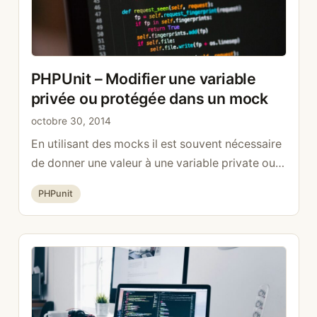
>catchExceptions (false); $crawler = $client-
>request( Request::METHOD_POST, ‘/add’ ); …
Lire la suite
PHPUnit – Modifier une variable
privée ou protégée dans un mock
octobre 30, 2014
En utilisant des mocks il est souvent nécessaire
de donner une valeur à une variable private ou
protected. Pour ce faire il suffit d’utiliser la
Catégories
PHPunit
classe Reflection. $basket = $this-
>getMockBuilder(‘Basket’) -
>disableOriginalConstructor() ->getMock();
$basketReflection = new
ReflectionClass($basket); $sessionId =
$basketReflection->getProperty(‘sessionId’);
$sessionId->setAccessible(true); $sessionId-