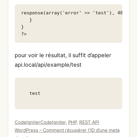
response(array('error' => 'test'), 404);

   }

}

?>
pour voir le résultat, il suffit d’appeler
api.local/api/example/test
test
Catégories
Étiquettes
CodeIgniter
CodeIgniter
,
PHP
,
REST API
WordPress – Comment récupérer l’ID d’une meta