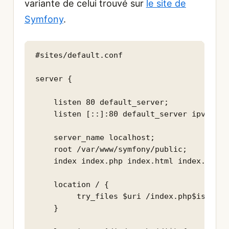
variante de celui trouvé sur
le site de
Symfony
.
#sites/default.conf

server {

    listen 80 default_server;

    listen [::]:80 default_server ipv6only=
    server_name localhost;

    root /var/www/symfony/public;

    index index.php index.html index.htm;

    location / {

         try_files $uri /index.php$is_args
    }
