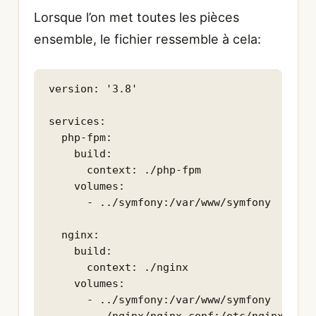
Lorsque l’on met toutes les pièces
ensemble, le fichier ressemble à cela:
version: '3.8'

services:

  php-fpm:

    build:

      context: ./php-fpm

    volumes:

      - ../symfony:/var/www/symfony

  nginx:

    build:

      context: ./nginx

    volumes:

      - ../symfony:/var/www/symfony
