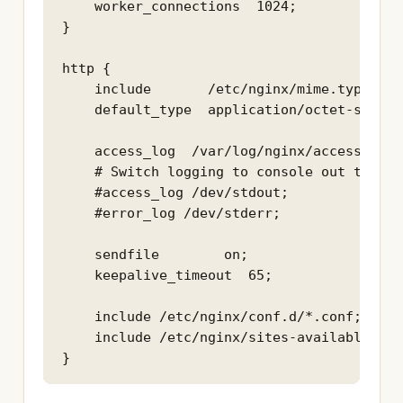
    worker_connections  1024;

}

http {

    include       /etc/nginx/mime.types;

    default_type  application/octet-stream;
    access_log  /var/log/nginx/access.log;

    # Switch logging to console out to vie
    #access_log /dev/stdout;

    #error_log /dev/stderr;

    sendfile        on;

    keepalive_timeout  65;

    include /etc/nginx/conf.d/*.conf;

    include /etc/nginx/sites-available/*.co
}