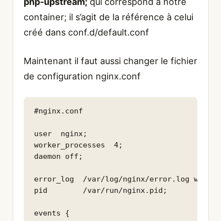
php-upstream;
qui correspond à notre
container; il s’agit de la référence à celui
créé dans conf.d/default.conf
Maintenant il faut aussi changer le fichier
de configuration nginx.conf
#nginx.conf 

user  nginx;

worker_processes  4;

daemon off;

error_log  /var/log/nginx/error.log warn;

pid        /var/run/nginx.pid;

events {
