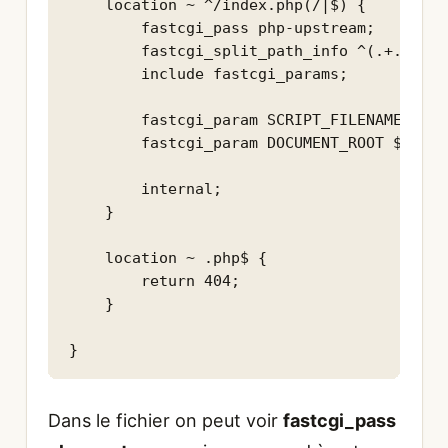
    location ~ ^/index.php(/|$) {

        fastcgi_pass php-upstream;

        fastcgi_split_path_info ^(.+.php)(
        include fastcgi_params;

        fastcgi_param SCRIPT_FILENAME $rea
        fastcgi_param DOCUMENT_ROOT $realp
        internal;

    }

    location ~ .php$ {

        return 404;

    }

Dans le fichier on peut voir
fastcgi_pass