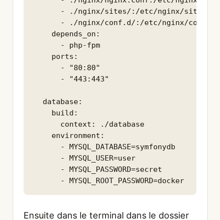
      - ./nginx/nginx.conf:/etc/nginx/ngin
      - ./nginx/sites/:/etc/nginx/sites-av
      - ./nginx/conf.d/:/etc/nginx/conf.d

    depends_on:

      - php-fpm

    ports:

      - "80:80"

      - "443:443"

  database:

    build:

      context: ./database

    environment:

      - MYSQL_DATABASE=symfonydb

      - MYSQL_USER=user

      - MYSQL_PASSWORD=secret

      - MYSQL_ROOT_PASSWORD=docker
Ensuite dans le terminal dans le dossier