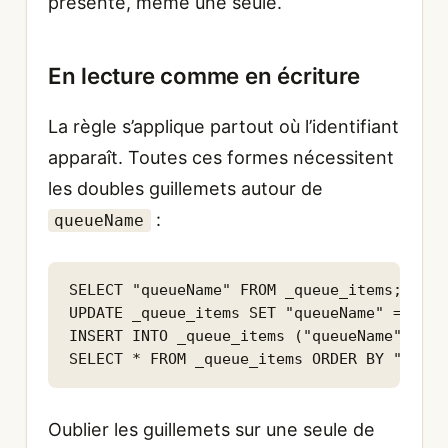
présente, même une seule.
En lecture comme en écriture
La règle s’applique partout où l’identifiant
apparaît. Toutes ces formes nécessitent
les doubles guillemets autour de
:
queueName
SELECT "queueName" FROM _queue_items;

UPDATE _queue_items SET "queueName" = 'foo'
INSERT INTO _queue_items ("queueName") VAL
SELECT * FROM _queue_items ORDER BY "queue
Oublier les guillemets sur une seule de