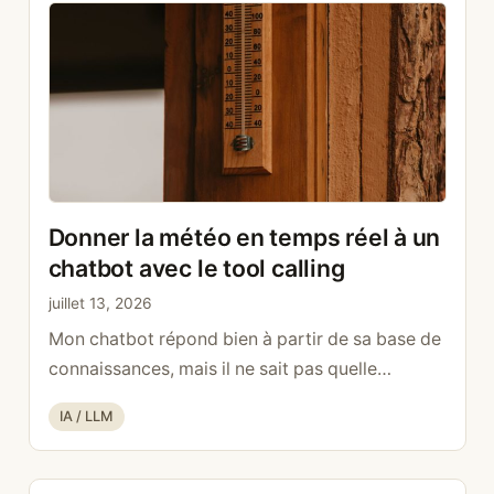
l’exécutif à …
Lire la suite
Donner la météo en temps réel à un
chatbot avec le tool calling
juillet 13, 2026
Mon chatbot répond bien à partir de sa base de
connaissances, mais il ne sait pas quelle
température il fait en ce moment. Quand un
Catégories
IA / LLM
visiteur demande « il fait combien de degrés ? »,
le modèle invente un chiffre sans hésiter. Pour
lui donner accès à des données en direct, j’ai