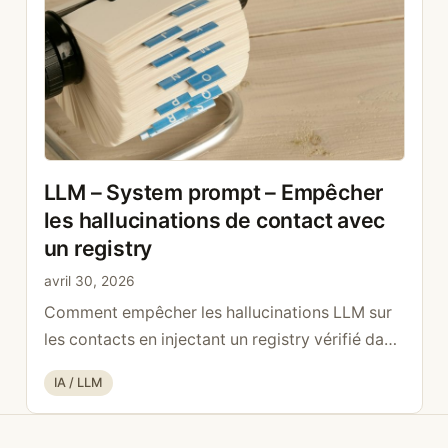
suite
LLM – System prompt – Empêcher
les hallucinations de contact avec
un registry
avril 30, 2026
Comment empêcher les hallucinations LLM sur
les contacts en injectant un registry vérifié dans
le system prompt.
Catégories
IA / LLM