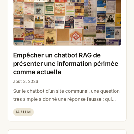
Empêcher un chatbot RAG de
présenter une information périmée
comme actuelle
août 3, 2026
Sur le chatbot d’un site communal, une question
très simple a donné une réponse fausse : qui
s’occupe des finances ? Le bot a répondu avec
Catégories
IA / LLM
un nom, une fonction et le présent de l’indicatif.
Le nom existait bien. La fonction était juste,
mais elle l’était en 2019 : la personne avait quitté