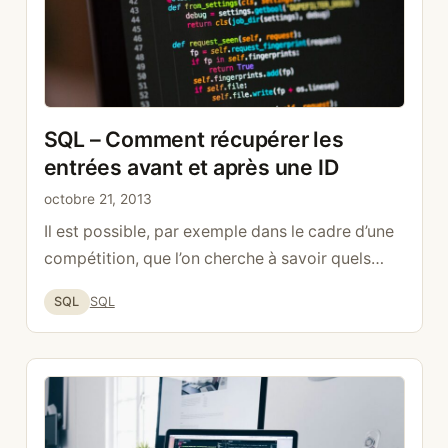
SQL – Comment récupérer les
entrées avant et après une ID
octobre 21, 2013
Il est possible, par exemple dans le cadre d’une
compétition, que l’on cherche à savoir quels
sont les 5 meilleurs scores qui précèdent celui
Catégories
Étiquettes
SQL
SQL
que je viens de faire. Pour le faire en SQL, bien
que ce soit un peu tricky, ce n’est pas trop
compliqué. Les 5 avant moi SELECT * FROM
scores WHERE …
Lire la suite