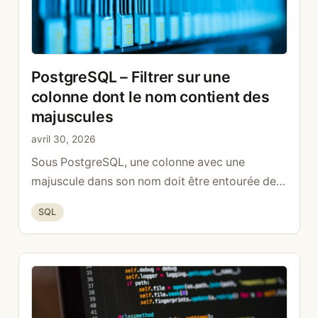
PostgreSQL – Filtrer sur une
colonne dont le nom contient des
majuscules
avril 30, 2026
Sous PostgreSQL, une colonne avec une
majuscule dans son nom doit être entourée de
doubles guillemets pour être lue ou modifiée.
Catégories
SQL
Voici la syntaxe et la bonne pratique.