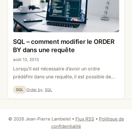
SQL – comment modifier le ORDER
BY dans une requête
août 13, 2013
Lorsqu’il est nécessaire d’avoir un ordre
prédéfini dans une requête, il est possible de
modifier l’ordre des éléments en utilisant un
Catégories
Étiquettes
SQL
Order by
,
SQL
CASE dans le ORDER BY. Dans cet exemple l’id
12 doit apparaître avant le 2. SELECT * FROM
channel ORDER BY ( CASE WHEN id = 1 THEN 1
WHEN id = 12 THEN …
Lire la suite
© 2026 Jean-Pierre Lambelet
•
Flux RSS
•
Politique de
confidentialité