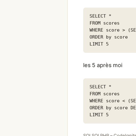
SELECT *

FROM scores

WHERE score > (SE
ORDER by score

LIMIT 5
les 5 après moi
SELECT *

FROM scores

WHERE score < (SE
ORDER by score DE
LIMIT 5
Catégories
Étiquettes
SQL
SQL
PHP – CodeIgnite