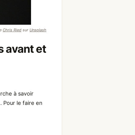
de
Chris Ried
sur
Unsplash
 avant et
erche à savoir
. Pour le faire en