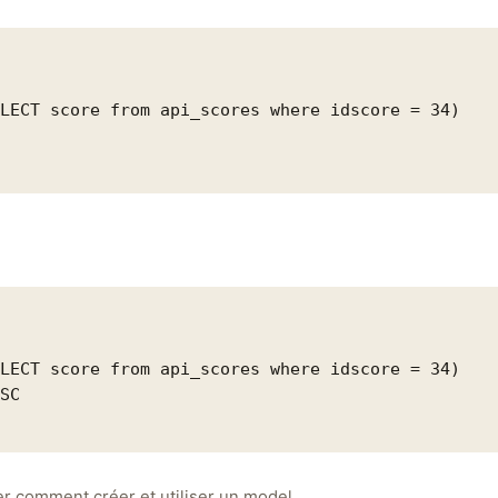
LECT score from api_scores where idscore = 34)

LECT score from api_scores where idscore = 34)

SC

r comment créer et utiliser un model