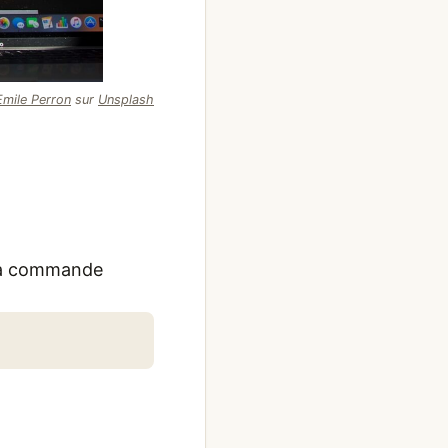
Emile Perron
sur
Unsplash
r la commande