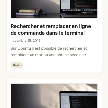
Rechercher et remplacer en ligne
de commande dans le terminal
novembre 15, 2019
Sur Ubuntu il est possible de rechercher et
remplacer un mot ou une phrase avec une
simple ligne de commande sed -i
Catégories
Bash
‘s/original/nouveau/g’ fichier.txt Explication: sed
= Stream EDitor -i = in-place (sauvegarde dans
le fichier d’origine) les chaînes dans la
commande: s = la commande de remplacement
original = expression régulière pour le mot …
Lire la suite