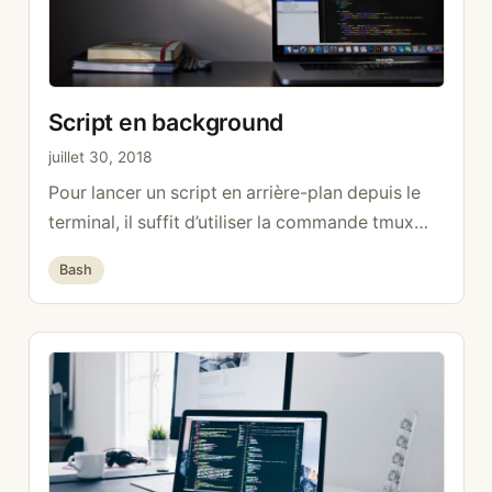
Script en background
juillet 30, 2018
Pour lancer un script en arrière-plan depuis le
terminal, il suffit d’utiliser la commande tmux
Une fois à l’intérieur, simplement lancer le script
Catégories
Bash
puis faire cmd + b, d