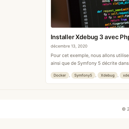
Installer Xdebug 3 avec P
décembre 13, 2020
Pour cet exemple, nous allons utiliser
ainsi que de Symfony 5 décrite dans u
Docker, Symfony 5 Création d’un alias
Catégories
Docker
,
Symfony5
,
Xdebug
,
xd
MacOS, il est nécessaire de créer un 
utilisons. Il est commun d’utiliser l’I
commande est la suivante: sudo …
L
© 2