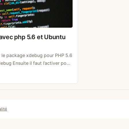
 avec php 5.6 et Ubuntu
ler le package xdebug pour PHP 5.6
bug Ensuite il faut l’activer pour
s PhpStorm par exemple Éditer le
/5.6/mods-available/xdebug.ini et
es xdebug.remote_enable = on
ck = on xdebug.idekey =
 a besoin d’être redémarré sudo …
lité