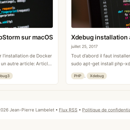
hpStorm sur macOS
Xdebug installation
juillet 25, 2017
 l’installation de Docker
Tout d’abord il faut instal
n autre article: Article
sudo apt-get install php-xde
 pour l’IP utilisée Sur
qu’il soit accessible depui
Catégories
ebug3
PHP
,
Xdebug
alias pour l’IP que nous
fichier sudo nano /etc/php
P: 10.254.254.254 La
ajouter les lignes suivant
ire la suite
xdebug.remote_connect_ba
« vagrant » Le service php
026 Jean-Pierre Lambelet
•
Flux RSS
•
Politique de confidentia
Lire la suite