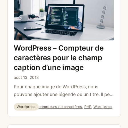
WordPress – Compteur de
caractères pour le champ
caption d’une image
août 13, 2013
Pour chaque image de WordPress, nous
pouvons ajouter une légende ou un titre. Il peut
être utile d’y ajouter un compteur. Pour ce
Catégories
Étiquettes
Wordpress
compteurs de caractères
,
PHP
,
Wordpress
faire, il faut utiliser les deux hooks
admin_head-post.php ainsi que admin_head-
post-new.php /**** Caption Title Character