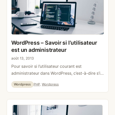
WordPress – Savoir si l’utilisateur
est un administrateur
août 13, 2013
Pour savoir si l’utilisateur courant est
administrateur dans WordPress, c’est-à-dire s’il
a le droit de configurer des options: if( !
Catégories
Étiquettes
Wordpress
PHP
,
Wordpress
current_user_can( ‘manage_options’ ) ) { echo
« You are not admin »; } else { echo « You are an
admin »; }