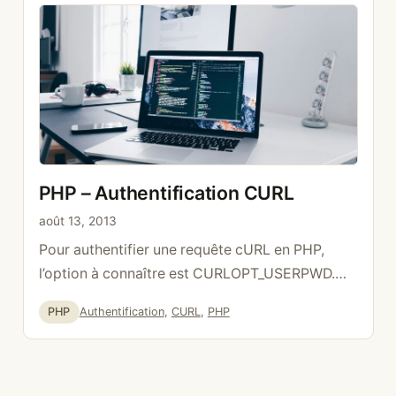
Count
********************************************
**************/ function cf_caption_count_js()
{ echo ‘
PHP – Authentification CURL
août 13, 2013
Pour authentifier une requête cURL en PHP,
l’option à connaître est CURLOPT_USERPWD.
Elle envoie un couple identifiant / mot de passe
Catégories
Étiquettes
PHP
Authentification
,
CURL
,
PHP
au format utilisateur:motdepasse.
Authentification basique $ch =
curl_init(‘https://exemple.com/api’);
curl_setopt($ch, CURLOPT_USERPWD,