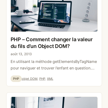
PHP – Comment changer la valeur
du fils d’un Object DOM?
août 13, 2013
En utilisant la méthode getElementsByTagName
pour naviguer et trouver l’enfant en question.
$number_orders = $image_1-
Catégories
Étiquettes
PHP
objet DOM
,
PHP
,
XML
>getElementsByTagName(‘number_order’);
foreach ($number_orders as $key => $value) {
$value->nodeValue = « teaser »; }