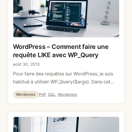
WordPress – Comment faire une
requête LIKE avec WP_Query
août 30, 2013
Pour faire des requêtes sur WordPress, je suis
habitué à utiliser WP_Query($args). Dans cet
exemple, il est question d’ajouter un LIKE =
Catégories
Étiquettes
Wordpress
PHP
,
SQL
,
Wordpress
« %title% » dans notre requête. Ici une simple
requête qui ajoute dans l’array a_response_array
tous nos posts: $args = array( ‘post_status’ =>
‘publish’, ); // The Query $query = new
WP_Query( $args ); // …
Lire la suite