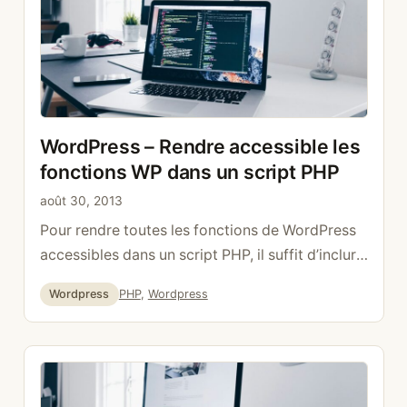
WordPress – Rendre accessible les
fonctions WP dans un script PHP
août 30, 2013
Pour rendre toutes les fonctions de WordPress
accessibles dans un script PHP, il suffit d’inclure
wp-load.php require_once(‘../wp-load.php’);
Catégories
Étiquettes
Wordpress
PHP
,
Wordpress
pour tester, on peut par exemple afficher la
version de WordPress $blog_info =
get_bloginfo(‘version’); print_r($blog_info);